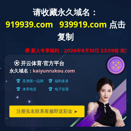
" order:"SortId asc,AddTime desc"}
股票代码
300066
{Href}
企业宣传
三川简介
企业宣传
三川战略
组织机构
三川智慧5G数智工厂简介
荣誉资质
三川风采