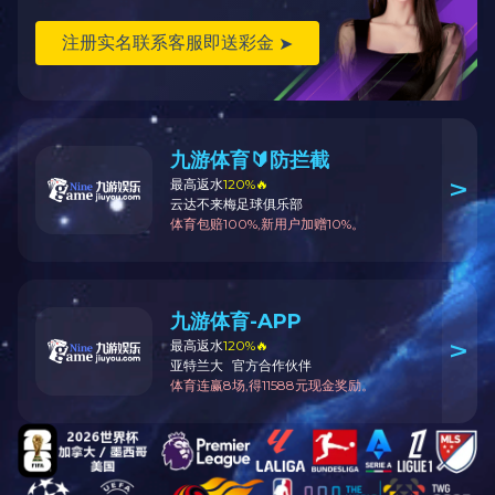
三川埃尔斯特
三川国德
三川稀土