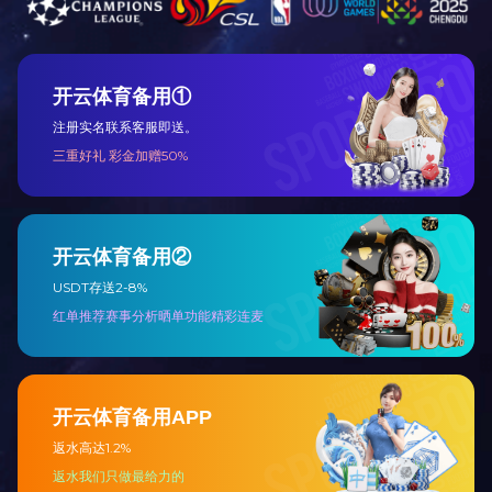
首页
MK(中)一站式服务官网
新闻中心
MK官方网站登录入口
营销网络
投资者关系
联系我们
版权所有：MK官方网站登录入口
赣ICP备12008792号-2
赣公网安备